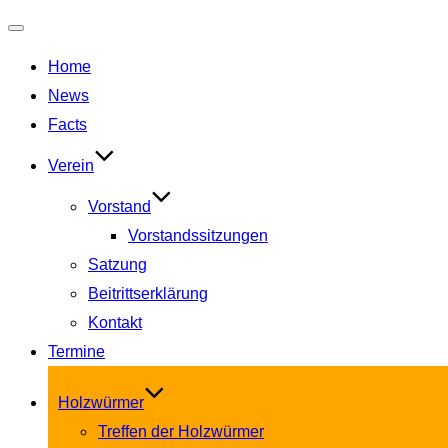
Navigation
Home
umschalten
News
Facts
Verein
Vorstand
Vorstandssitzungen
Satzung
Beitrittserklärung
Kontakt
Termine
Holzwürmer
Treffen der Holzwürmer