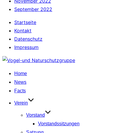
November 2022
September 2022
Startseite
Kontakt
Datenschutz
Impressum
Zum
Inhalt
Home
springen
News
Facts
Verein
Vorstand
Vorstandssitzungen
Satzung