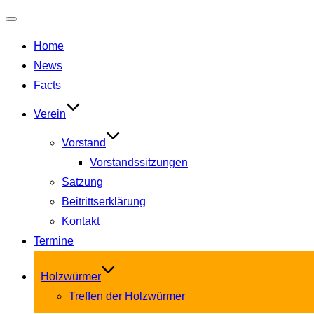
Navigation
Home
umschalten
News
Facts
Verein
Vorstand
Vorstandssitzungen
Satzung
Beitrittserklärung
Kontakt
Termine
Holzwürmer
Treffen der Holzwürmer