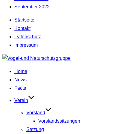
September 2022
Startseite
Kontakt
Datenschutz
Impressum
Zum
Inhalt
Home
springen
News
Facts
Verein
Vorstand
Vorstandssitzungen
Satzung