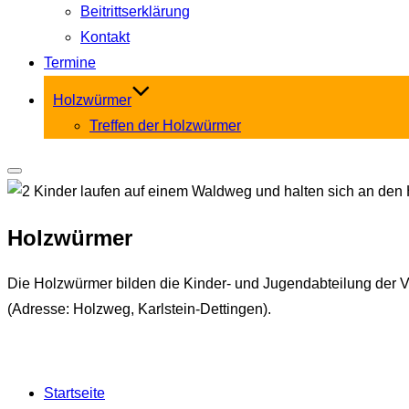
Beitrittserklärung
Kontakt
Termine
Holzwürmer
Treffen der Holzwürmer
Seitenleiste
&
Holzwürmer
Navigation
umschalten
Die Holzwürmer bilden die Kinder- und Jugendabteilung der Vo
(Adresse: Holzweg, Karlstein-Dettingen).
Startseite