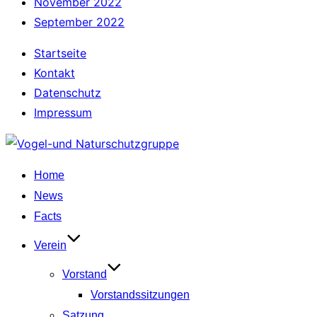
November 2022
September 2022
Startseite
Kontakt
Datenschutz
Impressum
Zum
Inhalt
Home
springen
News
Facts
Verein
Vorstand
Vorstandssitzungen
Satzung