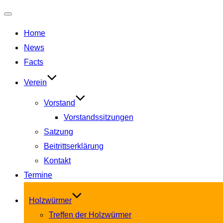
Navigation
Home
umschalten
News
Facts
Verein
Vorstand
Vorstandssitzungen
Satzung
Beitrittserklärung
Kontakt
Termine
Holzwürmer
Treffen der Holzwürmer