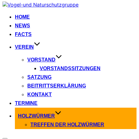
Zum
Inhalt
springen
HOME
NEWS
FACTS
VEREIN
VORSTAND
VORSTANDSSITZUNGEN
SATZUNG
BEITRITTSERKLÄRUNG
KONTAKT
TERMINE
HOLZWÜRMER
TREFFEN DER HOLZWÜRMER