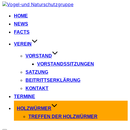
Zum
Inhalt
springen
HOME
NEWS
FACTS
VEREIN
VORSTAND
VORSTANDSSITZUNGEN
SATZUNG
BEITRITTSERKLÄRUNG
KONTAKT
TERMINE
HOLZWÜRMER
TREFFEN DER HOLZWÜRMER