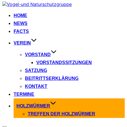
Zum
Inhalt
springen
HOME
NEWS
FACTS
VEREIN
VORSTAND
VORSTANDSSITZUNGEN
SATZUNG
BEITRITTSERKLÄRUNG
KONTAKT
TERMINE
HOLZWÜRMER
TREFFEN DER HOLZWÜRMER