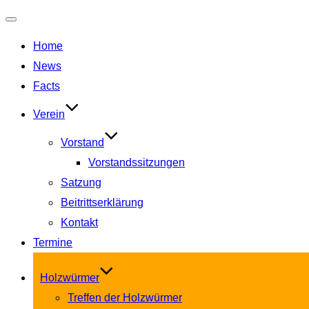
Navigation
Home
umschalten
News
Facts
Verein
Vorstand
Vorstandssitzungen
Satzung
Beitrittserklärung
Kontakt
Termine
Holzwürmer
Treffen der Holzwürmer