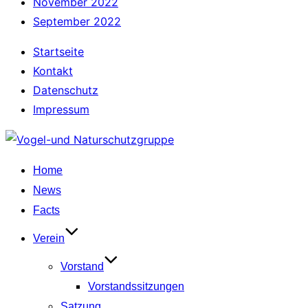
November 2022
September 2022
Startseite
Kontakt
Datenschutz
Impressum
Zum
Inhalt
Home
springen
News
Facts
Verein
Vorstand
Vorstandssitzungen
Satzung