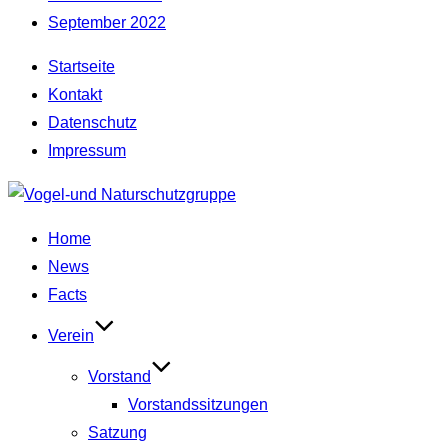
September 2022
Startseite
Kontakt
Datenschutz
Impressum
Zum
Inhalt
Home
springen
News
Facts
Verein
Vorstand
Vorstandssitzungen
Satzung