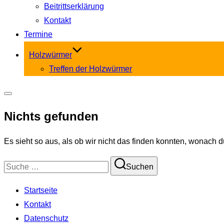
Beitrittserklärung
Kontakt
Termine
Holzwürmer
Treffen der Holzwürmer
Seitenleiste
Nichts gefunden
&
Navigation
Es sieht so aus, als ob wir nicht das finden konnten, wonach d
umschalten
Suchen
Suchen
nach:
Startseite
Kontakt
Datenschutz