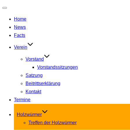
Navigation
Home
umschalten
News
Facts
Verein
Vorstand
Vorstandssitzungen
Satzung
Beitrittserklärung
Kontakt
Termine
Holzwürmer
Treffen der Holzwürmer