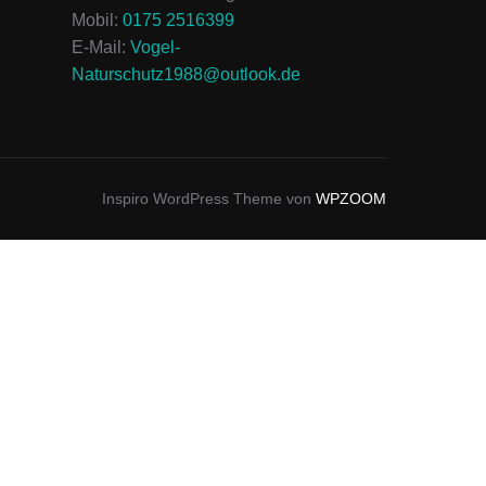
Mobil:
0175 2516399
E-Mail:
Vogel-
Naturschutz1988@outlook.de
Inspiro WordPress Theme von
WPZOOM