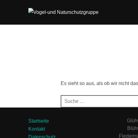
Zum
Inhalt
springen
Es sieht so aus, als ob wir nicht d
Suchen
nach:
Glühw
Startseite
Blüh
Kontakt
Flederm
Datenschutz