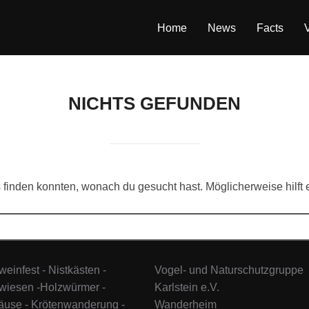
Home
News
Facts
NICHTS GEFUNDEN
as finden konnten, wonach du gesucht hast. Möglicherweise hilft
einfest - Nistkästen -
Vogel- und Naturschutzgruppe
wiesen -Holzwürmer -
Karlstein e.V.
äuse - Krötenwanderung -
Wanderheim