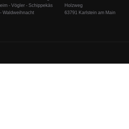
im - Vögler - Schippekäs
Holzweg
- Waldweihnacht
63791 Karlstein am Main