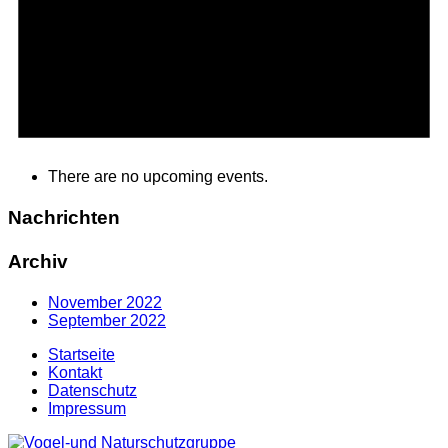
There are no upcoming events.
Nachrichten
Archiv
November 2022
September 2022
Startseite
Kontakt
Datenschutz
Impressum
Zum