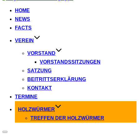
Inhalt
springen
HOME
NEWS
FACTS
VEREIN
VORSTAND
VORSTANDSSITZUNGEN
SATZUNG
BEITRITTSERKLÄRUNG
KONTAKT
TERMINE
HOLZWÜRMER
TREFFEN DER HOLZWÜRMER
Seitenleiste
&