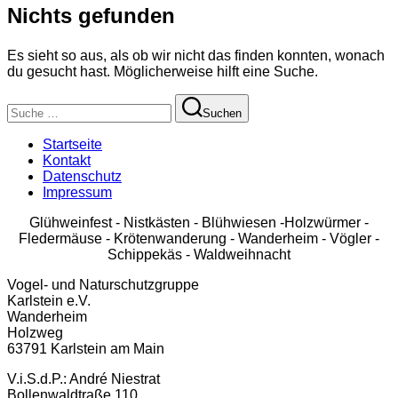
Nichts gefunden
Navigation
umschalten
Es sieht so aus, als ob wir nicht das finden konnten, wonach
du gesucht hast. Möglicherweise hilft eine Suche.
Suchen
Suchen
nach:
Startseite
Kontakt
Datenschutz
Impressum
Glühweinfest - Nistkästen - Blühwiesen -Holzwürmer -
Fledermäuse - Krötenwanderung - Wanderheim - Vögler -
Schippekäs - Waldweihnacht
Vogel- und Naturschutzgruppe
Karlstein e.V.
Wanderheim
Holzweg
63791 Karlstein am Main
V.i.S.d.P.: André Niestrat
Bollenwaldtraße 110