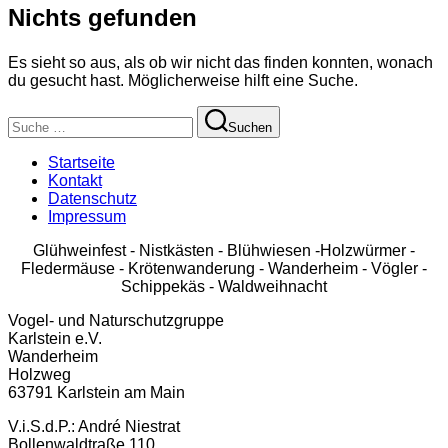
Nichts gefunden
Navigation
umschalten
Es sieht so aus, als ob wir nicht das finden konnten, wonach
du gesucht hast. Möglicherweise hilft eine Suche.
Suchen
Suchen
nach:
Startseite
Kontakt
Datenschutz
Impressum
Glühweinfest - Nistkästen - Blühwiesen -Holzwürmer -
Fledermäuse - Krötenwanderung - Wanderheim - Vögler -
Schippekäs - Waldweihnacht
Vogel- und Naturschutzgruppe
Karlstein e.V.
Wanderheim
Holzweg
63791 Karlstein am Main
V.i.S.d.P.: André Niestrat
Bollenwaldtraße 110