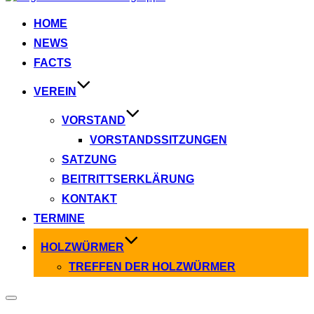
Inhalt
springen
HOME
NEWS
FACTS
VEREIN
VORSTAND
VORSTANDSSITZUNGEN
SATZUNG
BEITRITTSERKLÄRUNG
KONTAKT
TERMINE
HOLZWÜRMER
TREFFEN DER HOLZWÜRMER
Seitenleiste
&