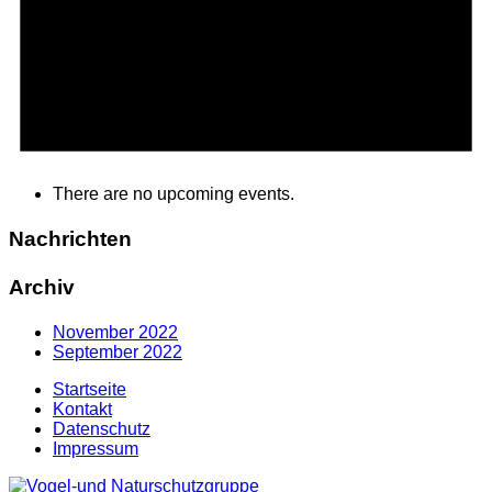
There are no upcoming events.
Nachrichten
Archiv
November 2022
September 2022
Startseite
Kontakt
Datenschutz
Impressum
Zum