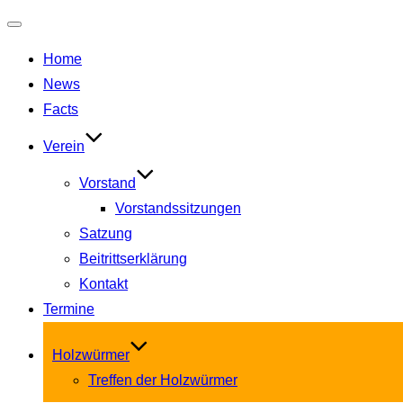
Navigation
Home
umschalten
News
Facts
Verein
Vorstand
Vorstandssitzungen
Satzung
Beitrittserklärung
Kontakt
Termine
Holzwürmer
Treffen der Holzwürmer