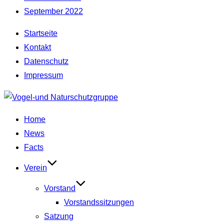
September 2022
Startseite
Kontakt
Datenschutz
Impressum
Zum
Inhalt
Home
springen
News
Facts
Verein
Vorstand
Vorstandssitzungen
Satzung