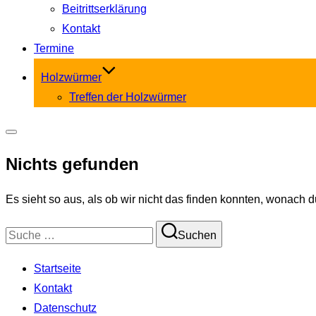
Beitrittserklärung
Kontakt
Termine
Holzwürmer
Treffen der Holzwürmer
Seitenleiste
Nichts gefunden
&
Navigation
Es sieht so aus, als ob wir nicht das finden konnten, wonach d
umschalten
Suchen
Suchen
nach:
Startseite
Kontakt
Datenschutz