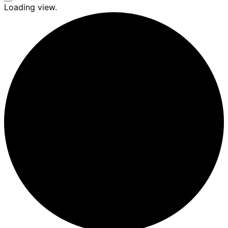
Seitenleiste
Loading view.
&
Navigation
umschalten