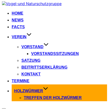
Zum
Inhalt
springen
HOME
NEWS
FACTS
VEREIN
VORSTAND
VORSTANDSSITZUNGEN
SATZUNG
BEITRITTSERKLÄRUNG
KONTAKT
TERMINE
HOLZWÜRMER
TREFFEN DER HOLZWÜRMER