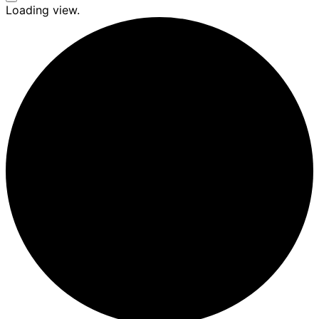
Seitenleiste
Loading view.
&
Navigation
umschalten