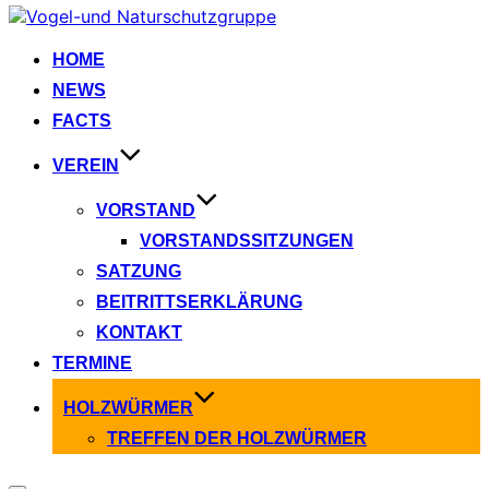
Zum
Inhalt
springen
HOME
NEWS
FACTS
VEREIN
VORSTAND
VORSTANDSSITZUNGEN
SATZUNG
BEITRITTSERKLÄRUNG
KONTAKT
TERMINE
HOLZWÜRMER
TREFFEN DER HOLZWÜRMER