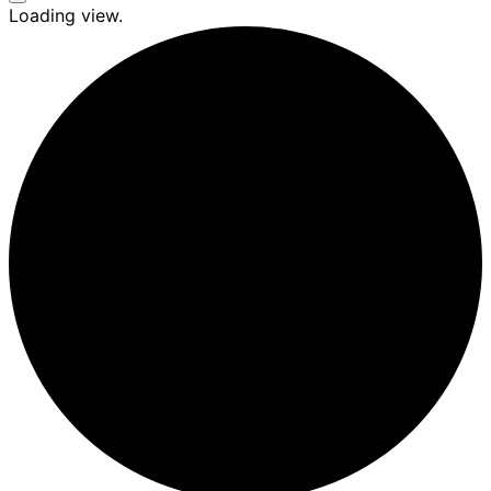
Seitenleiste
Loading view.
&
Navigation
umschalten