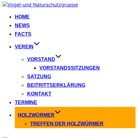
Zum
Inhalt
springen
HOME
NEWS
FACTS
VEREIN
VORSTAND
VORSTANDSSITZUNGEN
SATZUNG
BEITRITTSERKLÄRUNG
KONTAKT
TERMINE
HOLZWÜRMER
TREFFEN DER HOLZWÜRMER