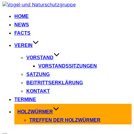
Zum
Inhalt
springen
HOME
NEWS
FACTS
VEREIN
VORSTAND
VORSTANDSSITZUNGEN
SATZUNG
BEITRITTSERKLÄRUNG
KONTAKT
TERMINE
HOLZWÜRMER
TREFFEN DER HOLZWÜRMER