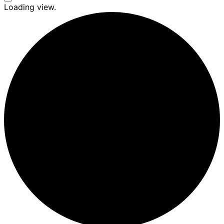
Seitenleiste
Loading view.
&
Navigation
umschalten