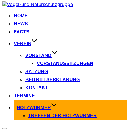
Zum
Inhalt
springen
HOME
NEWS
FACTS
VEREIN
VORSTAND
VORSTANDSSITZUNGEN
SATZUNG
BEITRITTSERKLÄRUNG
KONTAKT
TERMINE
HOLZWÜRMER
TREFFEN DER HOLZWÜRMER