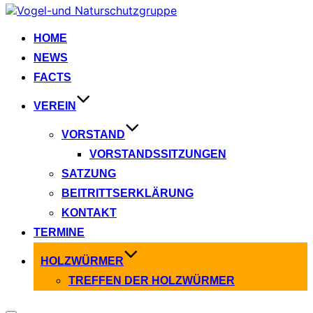
Zum
Inhalt
springen
HOME
NEWS
FACTS
VEREIN
VORSTAND
VORSTANDSSITZUNGEN
SATZUNG
BEITRITTSERKLÄRUNG
KONTAKT
TERMINE
HOLZWÜRMER
TREFFEN DER HOLZWÜRMER