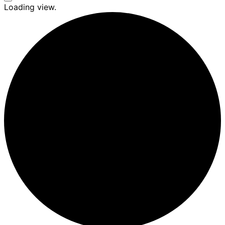
Seitenleiste
Loading view.
&
Navigation
umschalten