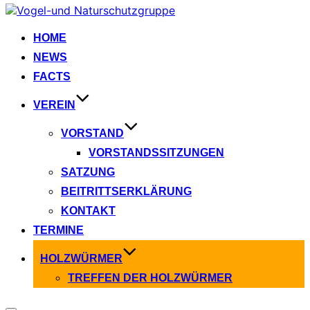
Zum
Inhalt
springen
HOME
NEWS
FACTS
VEREIN
VORSTAND
VORSTANDSSITZUNGEN
SATZUNG
BEITRITTSERKLÄRUNG
KONTAKT
TERMINE
HOLZWÜRMER
TREFFEN DER HOLZWÜRMER