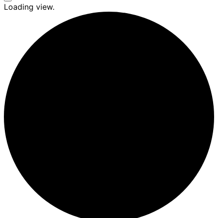
Seitenleiste
Loading view.
&
Navigation
umschalten